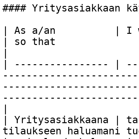
#### Yritysasiakkaan kä
| As a/an          | I want to...                                                                
| so that                                                     
|

| ---------------- | --
-----------------------
-----------------------
-----------------------
|

| Yritysasiakkaana | ta
tilaukseen haluamani tuotteita                                          