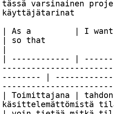
tässä varsinainen proje
käyttäjätarinat

| As a         | I want to...                                                          
| so that                                                              
|

| ------------ | ------
-----------------------
-------- | ------------
-----------------------
| Toimittajana | tahdon
käsittelemättömistä tilauksista                
| voin tietää mitkä til