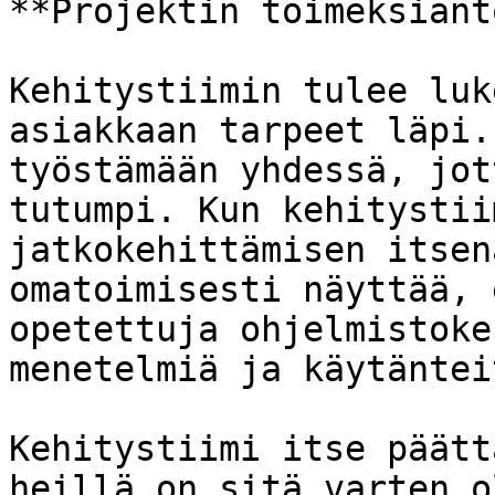
**Projektin toimeksiant
Kehitystiimin tulee luk
asiakkaan tarpeet läpi.
työstämään yhdessä, jot
tutumpi. Kun kehitystii
jatkokehittämisen itsen
omatoimisesti näyttää, 
opetettuja ohjelmistoke
menetelmiä ja käytänteit
Kehitystiimi itse päätt
heillä on sitä varten o