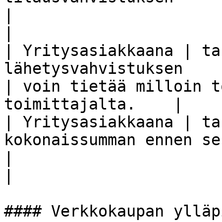
|                                                             
|

| Yritysasiakkaana | ta
lähetysvahvistuksen                                                                          
| voin tietää milloin t
toimittajalta.    |

| Yritysasiakkaana | ta
kokonaissumman ennen sen vahvistamista                   
|                                                             
|

#### Verkkokaupan ylläp